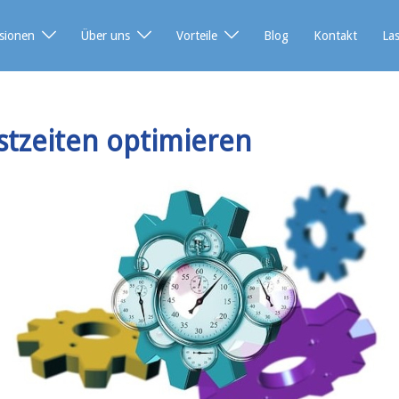
sionen
Über uns
Vorteile
Blog
Kontakt
La
stzeiten optimieren