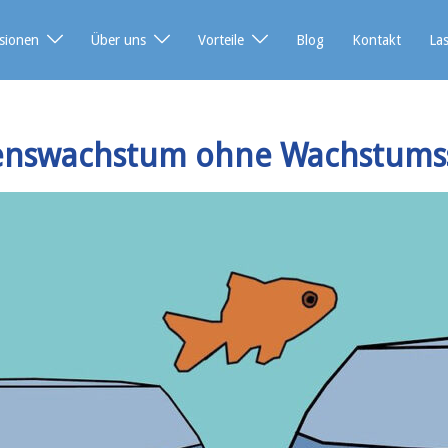
sionen
Über uns
Vorteile
Blog
Kontakt
La
nswachstum ohne Wachstums